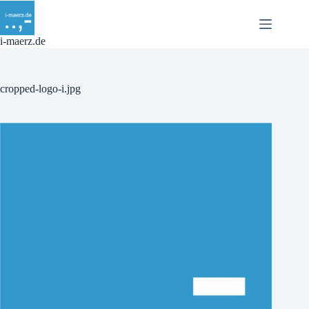
Zum
Inhalt
springen
i-maerz.de
cropped-logo-i.jpg