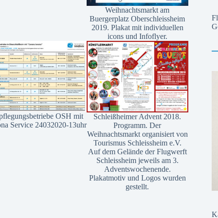
Weihnachtsmarkt am
F
Buergerplatz Oberschleissheim
G
2019. Plakat mit individuellen
icons und Infoflyer.
pflegungsbetriebe OSH mit
Schleißheimer Advent 2018.
na Service 24032020-13uhr
Programm. Der
Weihnachtsmarkt organisiert von
Tourismus Schleissheim e.V.
Auf dem Gelände der Flugwerft
Schleissheim jeweils am 3.
Adventswochenende.
Plakatmotiv und Logos wurden
gestellt.
K