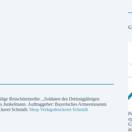
G
ilige Broschürenreihe. „Soldaten des Dreissigjährigen
rcus Junkelmann. Auftraggeber: Bayerisches Armeemuseum
uckerei Schmidt:
Shop Verlagsdruckerei Schmidt
P
o
G
du