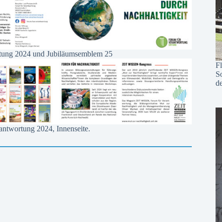
ortung 2024 und Jubiläumsemblem 25
F
S
d
antwortung 2024, Innenseite.