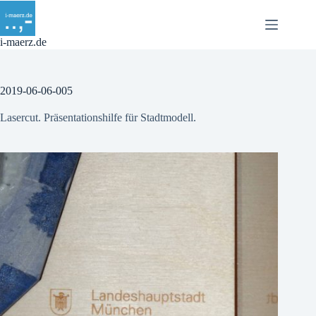
Zum
Inhalt
springen
i-maerz.de
2019-06-06-005
Lasercut. Präsentationshilfe für Stadtmodell.