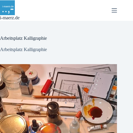
Zum
Inhalt
springen
i-maerz.de
Arbeitsplatz Kalligraphie
Arbeitsplatz Kalligraphie