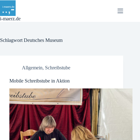
Zum
Inhalt
springen
i-maerz.de
Schlagwort
Deutsches Museum
Allgemein
,
Schreibstube
Mobile Schreibstube in Aktion