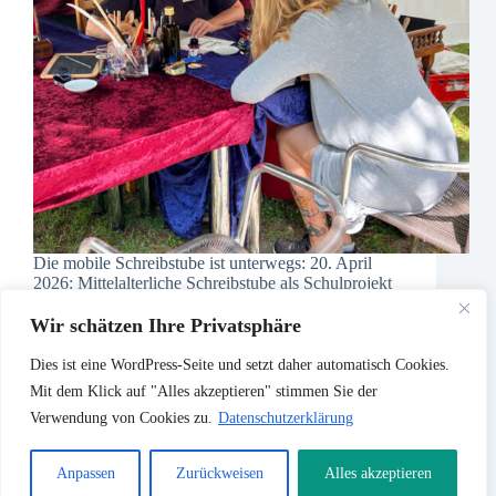
Die mobile Schreibstube ist unterwegs: 20. April
2026: Mittelalterliche Schreibstube als Schulprojekt
für eine 4. Klasse in Germering 20. Juli 2025:
Mitmachaktion, im Schulhof der Grundschule
Wir schätzen Ihre Privatsphäre
Oberhaching, im Rahmen des dritten „Dahoam im
Landkreis“. 11:00 bis ca. 18:00 Uhr. Eine…
Dies ist eine WordPress-Seite und setzt daher automatisch Cookies.
maerz
3. Oktober 2018
Mit dem Klick auf "Alles akzeptieren" stimmen Sie der
Verwendung von Cookies zu.
Datenschutzerklärung
Anpassen
Zurückweisen
Alles akzeptieren
Copyright © 2025 - WordPress Theme BLOCKSY, angepasst