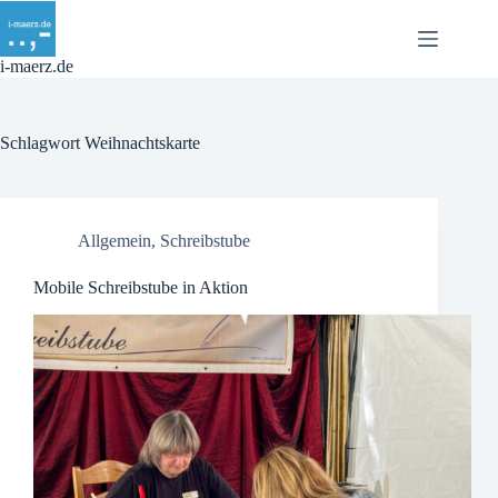
Zum
Inhalt
springen
i-maerz.de
Schlagwort
Weihnachtskarte
Allgemein
,
Schreibstube
Mobile Schreibstube in Aktion